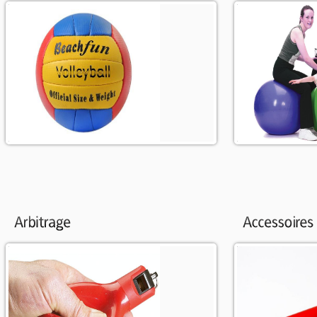
Sélection de ballons et balles
Sélection de push 
pour jouer sur la plage.
Plus d'info
Plus d'info
Sélection d'articles pour arbitrer
Sélection d'acces
un jeu, un match....
ballons.