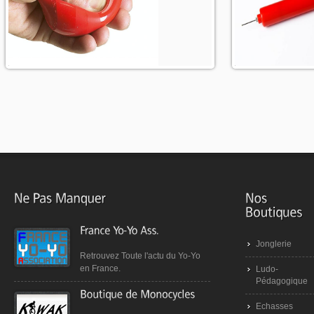
Plus d'info
Plus d'info
Jonglerie
Retrouvez Toute l'actu du Yo-Yo
en France.
Ludo-
Pédagogique
Echasses