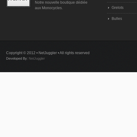
Notre nouvelle boutique dédiée
Grelots
aux Monocycles.
Bulles
Copyright © 2012 • NetJuggler • All rights reserved
Developed By:
NetJuggler