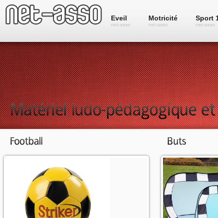
Eveil
Motricité
Sport 
net-asso
net-asso
net-asso
Sélection de ballons de foot et
Sélections de but
équipement.
l'initiation.