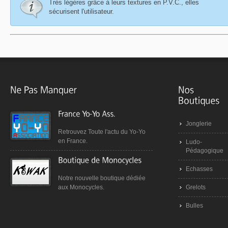
Très légères grâce à leurs textures en P.V.C., elles
sécurisent l'utilisateur.
Jonglerie
Retrouvez Toute l'actu du Yo-Yo
en France.
Ludo-
Pédagogique
Echasses
Notre nouvelle boutique dédiée
Grelots
aux Monocycles.
Bulles