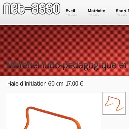
Eveil
Motricité
Sport 
net-asso
net-asso
net-asso